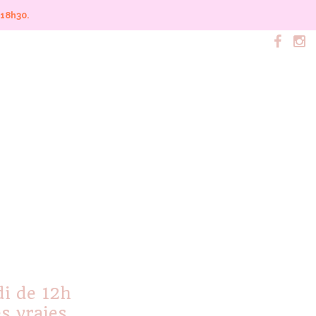
 18h30.
di de 12h
es vraies