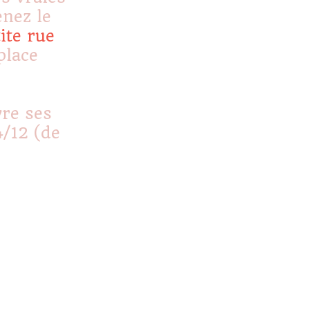
nez le
ite rue
place
vre ses
4/12 (de