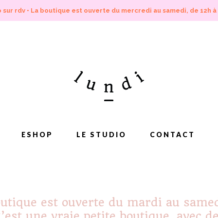
 sur rdv • La boutique est ouverte du mercredi au samedi, de 12h à
ESHOP
LE STUDIO
CONTACT
utique est ouverte du mardi au same
’est une vraie petite boutique, avec d