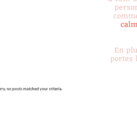
perso
commer
cal
En plu
portes 
rry, no posts matched your criteria.