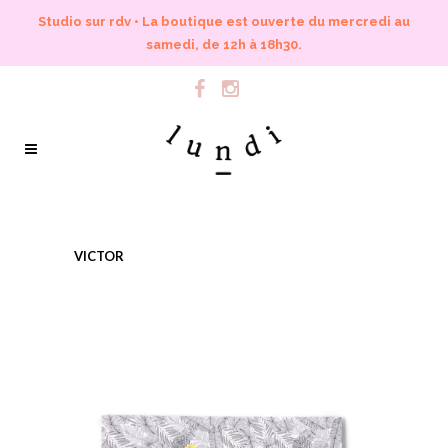
Studio sur rdv • La boutique est ouverte du mercredi au
samedi, de 12h à 18h30.
VICTOR